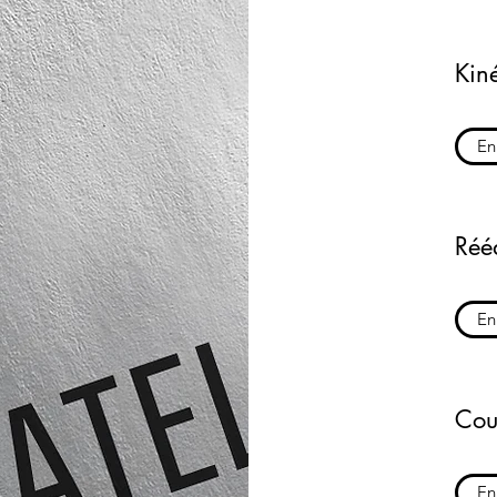
Kin
En
Réé
En
Cour
En